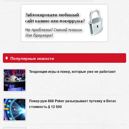
Популярные новости
Тенденции игры в покер, которые уже не работают
Покер рум 888 Poker разыгрывает путевку в Вегас
стоимость $ 12 500