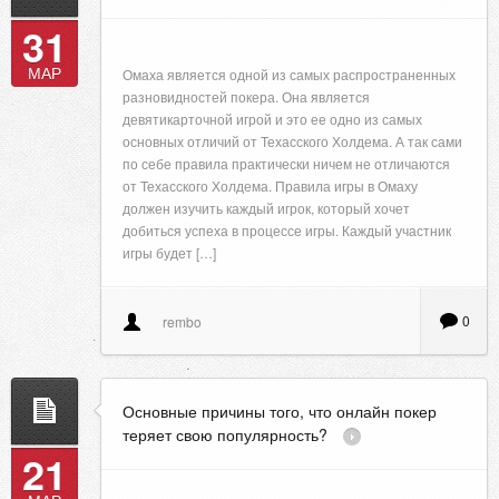
31
МАР
Омаха является одной из самых распространенных
разновидностей покера. Она является
девятикарточной игрой и это ее одно из самых
основных отличий от Техасского Холдема. А так сами
по себе правила практически ничем не отличаются
от Техасского Холдема. Правила игры в Омаху
должен изучить каждый игрок, который хочет
добиться успеха в процессе игры. Каждый участник
игры будет […]
0
rembo
Основные причины того, что онлайн покер
теряет свою популярность?
21