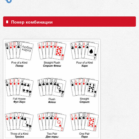
Покер комбинации