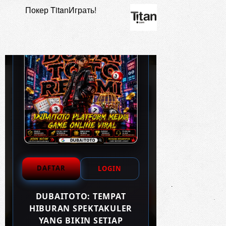
Покер TitanИграть!