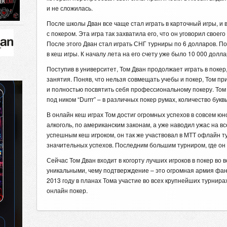
и не сложилась.
После школы Дван все чаще стал играть в карточный игры, и
с покером. Эта игра так захватила его, что он уговорил своег
После этого Дван стал играть СНГ турниры по 6 долларов. П
в кеш игры. К началу лета на его счету уже было 10 000 долла
Поступив в университет, Том Дван продолжает играть в покер
занятия. Поняв, что нельзя совмещать учебы и покер, Том п
и полностью посвятить себя профессиональному покеру. Том
под ником “Durrr” – в различных покер румах, количество букв
В онлайн кеш играх Том достиг огромных успехов в совсем юн
алкоголь, по американским законам, а уже наводил ужас на вс
успешным кеш игроком, он так же участвовал в МТТ офлайн ту
значительных успехов. Последним большим турниром, где он
Сейчас Том Дван входит в когорту лучших игроков в покер во 
уникальными, чему подтверждение – это огромная армия фана
2013 году в планах Тома участие во всех крупнейших турнирах
онлайн покер.