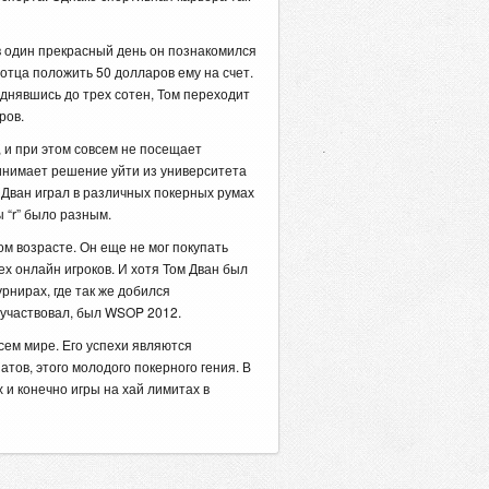
 в один прекрасный день он познакомился
о отца положить 50 долларов ему на счет.
однявшись до трех сотен, Том переходит
ров.
, и при этом совсем не посещает
ринимает решение уйти из университета
 Дван играл в различных покерных румах
ы “r” было разным.
ом возрасте. Он еще не мог покупать
ех онлайн игроков. И хотя Том Дван был
рнирах, где так же добился
 участвовал, был WSOP 2012.
всем мире. Его успехи являются
тов, этого молодого покерного гения. В
 и конечно игры на хай лимитах в