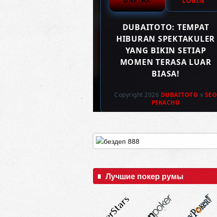
Лучшие покер румы