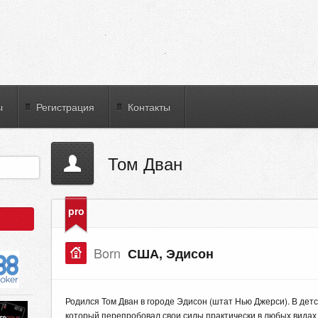
ы
Регистрация
Контакты
Том Дван
pro
Born
США, Эдисон
Родился Том Дван в городе Эдисон (штат Нью Джерси). В дет
который перепробовал свои силы практически в любых видах 