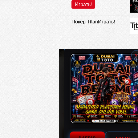
Играть!
Покер TitanИграть!