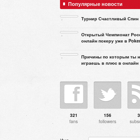
Популярные новости
Турнир Счастливый Спин
Открытый Чемпионат Рос
онлайн покеру уже в Pok
Причины по которым ты н
играешь в плюс в онлайн
f
t
321
156
3
fans
followers
subs