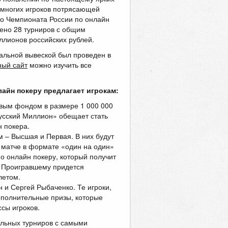
я многих игроков потрясающей
го Чемпионата России по онлайн
дено 28 турниров с общим
лионов российских рублей.
альной вывеской был проведен в
ый сайт
можно изучить все
айн покеру предлагает игрокам:
овым фондом в размере 1 000 000
усский Миллион» обещает стать
 покера.
м – Высшая и Первая. В них будут
 матче в формате «один на один»
о онлайн покеру, который получит
. Проигравшему придется
летом.
 и Сергей Рыбаченко. Те игроки,
ополнительные призы, которые
сы игроков.
ельных турниров с самыми