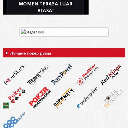
Лучшие покер румы