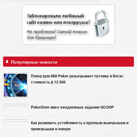
Популярные новости
Покер рум 888 Poker разыгрывает путевку в Вегас
стоимость $ 12 500
PokerDom ввел ежедневные задания GCOOP
Как развивать устойчивость к крупным выигрышам и
проигрышам в покере