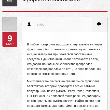
0
rembo
9
МАР
В любом покер руме проходят специальные турниры
фрироллы. Они позволяют игрокам поучаствовать в
них, не вкладывая при этом свои собственные
средства. Единственный нюанс заключается в том,
что довольно большое количество фрироллов
находятся под паролем, то есть, не зная пароля, Вы
просто не сможете попасть в него.
Мы хотим остановиться на специальном фриролле
bankrollmob, которые проводятся всеми самыми
популярными покер румами: Party Poker, Pokerstars,
Full Tilt Poker. Их призовой фонд равен 25 долларам,
да это небольшая сумма, но учитывайте то, что они
проходят каждые два часа. Имея игровые счета во