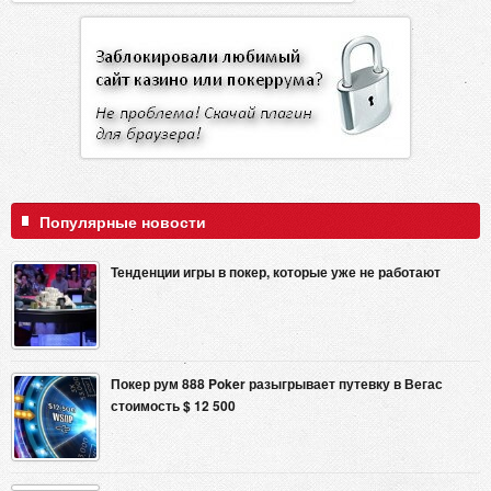
Популярные новости
Тенденции игры в покер, которые уже не работают
Покер рум 888 Poker разыгрывает путевку в Вегас
стоимость $ 12 500