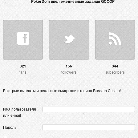
PokerDom ввел ежедневные задания GCOOP
f
t
B
321
156
344
fans
followers
subscribers
Быстрые выплаты и реальные выигрыши в казино Russian Casino!
Имя пользователя
или e-mail
Пароль