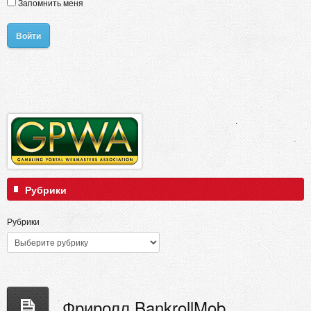
Запомнить меня
Рубрики
Рубрики
Фриролл BankrollMob