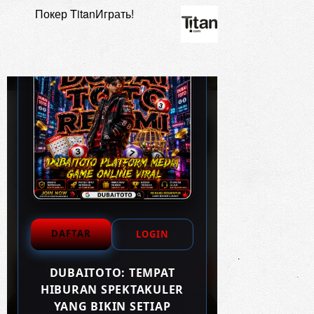
Покер TitanИграть!