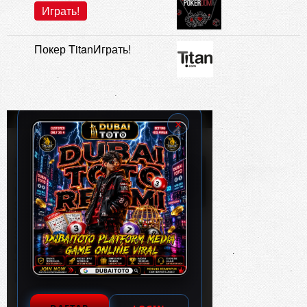
Играть!
Покер TitanИграть!