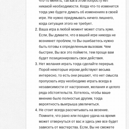
что-то менять, так как в этом попросту нет
никакой необходимости. Когда что-то изменится
тогда уже будете думать об изменениях в своей
игре. Не нужно придумывать ничего лишнего,
когда ситуация этого не требует.
Ваша игра в любой момент может стать хуже.
Если, Вы думаете, что в вашей игре никогда не
возникнет проблем, то Вы ошибаетесь нужно
быть готовы к определенным вызовам. Чем
быстрее, Вы все это поймете, тем проще вам
будет позиционировать свои действия.
Нет желания играть тогда сделайте перерыв.
Порой некоторые игроки действуют весьма
интересно, то есть они решают, что нет смысла
пропускать игру необходимо играть всегда в
независимости от настроения, желания и целого
ряда обстоятельств. Хотелось, чтобы ваше
мнению было полностью другим, тогда
вероятность выигрыша увеличиться.
Не стоит всегда рассчитывать на везение.
Помните, что рано или поздно удача на время
может отвернуться от вас и здесь уже все будет
зависеть от мастерства. Если, Вы не сможете