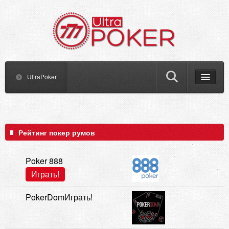
L
UltraPoker
)
Домой
Рейтинг покер румов
Пароли на фрироллы
Poker 888
Регистрация
Играть!
PokerDomИграть!
Контакты