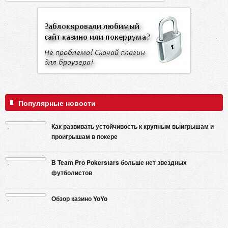
Популярные новости
Как развивать устойчивость к крупным выигрышам и
проигрышам в покере
В Team Pro Pokerstars больше нет звездных
футболистов
Обзор казино YoYo