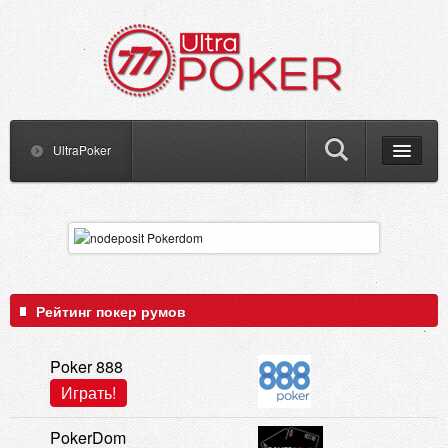
L
UltraPoker
)
Домой
Пароли на фрироллы
Рейтинг покер румов
Регистрация
Poker 888
Контакты
Играть!
PokerDom