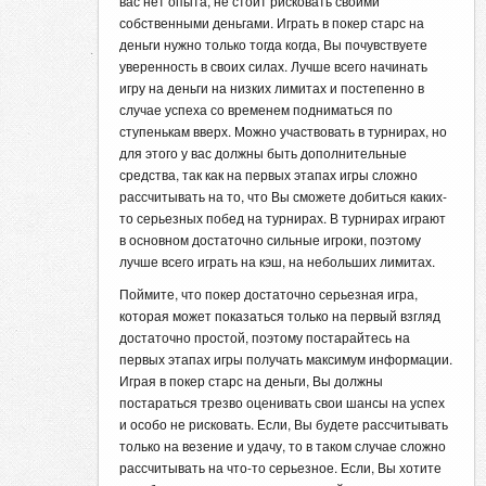
вас нет опыта, не стоит рисковать своими
собственными деньгами. Играть в покер старс на
деньги нужно только тогда когда, Вы почувствуете
уверенность в своих силах. Лучше всего начинать
игру на деньги на низких лимитах и постепенно в
случае успеха со временем подниматься по
ступенькам вверх. Можно участвовать в турнирах, но
для этого у вас должны быть дополнительные
средства, так как на первых этапах игры сложно
рассчитывать на то, что Вы сможете добиться каких-
то серьезных побед на турнирах. В турнирах играют
в основном достаточно сильные игроки, поэтому
лучше всего играть на кэш, на небольших лимитах.
Поймите, что покер достаточно серьезная игра,
которая может показаться только на первый взгляд
достаточно простой, поэтому постарайтесь на
первых этапах игры получать максимум информации.
Играя в покер старс на деньги, Вы должны
постараться трезво оценивать свои шансы на успех
и особо не рисковать. Если, Вы будете рассчитывать
только на везение и удачу, то в таком случае сложно
рассчитывать на что-то серьезное. Если, Вы хотите