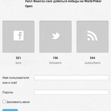
Уилл Фаилла смог добиться победы на World Poker
Open
f
t
B
321
156
344
fans
followers
subscribers
Имя пользователя
или e-mail
Пароль
Запомнить меня