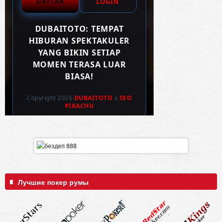
Лучшие покер румы