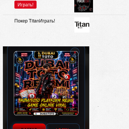
Играть!
Покер TitanИграть!