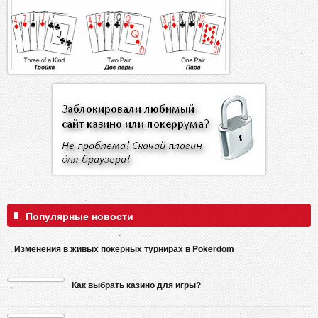
Популярные новости
Изменения в живых покерных турнирах в Pokerdom
Как выбрать казино для игры?