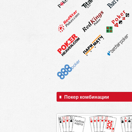
Покер комбинации