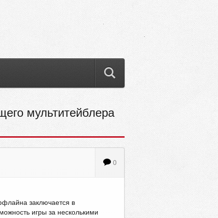
L
щего мультитейблера
0
ффлайна заключается в
зможность игры за несколькими