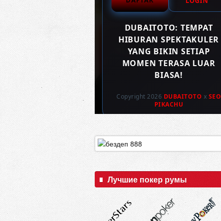
Лучшие покер румы