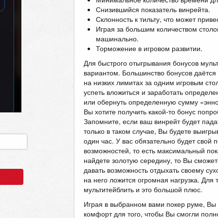
Снизившийся показатель винрейта.
Склонность к тильту, что может приве
Играя за большим количеством столо
машинально.
Торможение в игровом развитии.
Для быстрого отыгрывания бонусов муль
вариантом. Большинство бонусов даётся
на низких лимитах за одним игровым сто
успеть вложиться и заработать определе
или обернуть определенную сумму «энное
Вы хотите получить какой-то бонус попро
Запомните, если ваш винрейт будет пада
только в таком случае, Вы будете выигры
один час. У вас обязательно будет свой 
возможностей, то есть максимальный пок
найдете золотую середину, то Вы сможет
давать возможность отдыхать своему сухо
на него ложится огромная нагрузка. Для 
мультитейблить и это большой плюс.
Играя в выбранном вами покер руме, Вы
комфорт для того, чтобы Вы смогли полн