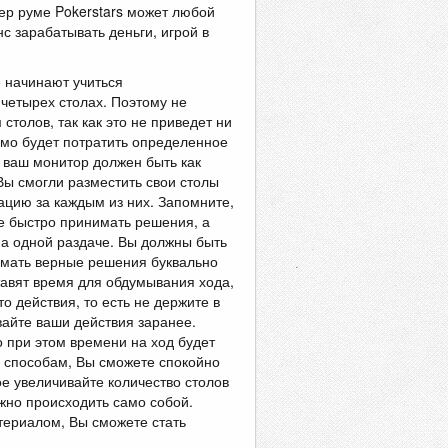
кер руме Pokerstars может любой
с зарабатывать деньги, игрой в
 начинают учиться
 четырех столах. Поэтому не
столов, так как это не приведет ни
имо будет потратить определенное
 ваш монитор должен быть как
Вы смогли разместить свои столы
уацию за каждым из них. Запомните,
ие быстро принимать решения, а
на одной раздаче. Вы должны быть
нимать верные решения буквально
тавят время для обдумывания хода,
о действия, то есть не держите в
вайте ваши действия заранее.
о при этом времени на ход будет
м способам, Вы сможете спокойно
ое увеличивайте количество столов
жно происходить само собой.
териалом, Вы сможете стать