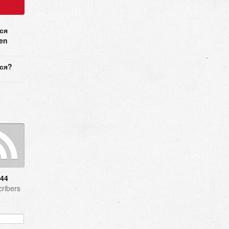
ся
en
ься?
B
44
cribers