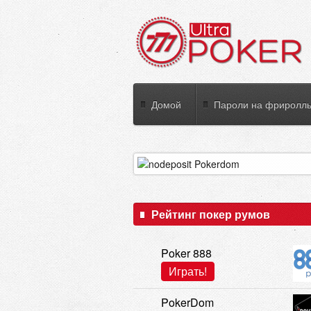
Домой
Пароли на фриролл
Рейтинг покер румов
Poker 888
Играть!
PokerDom