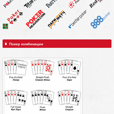
Покер комбинации