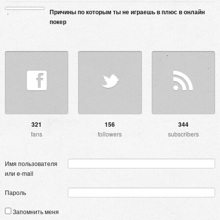
Причины по которым ты не играешь в плюс в онлайн
покер
f
t
B
321
156
344
fans
followers
subscribers
Имя пользователя
или e-mail
Пароль
Запомнить меня