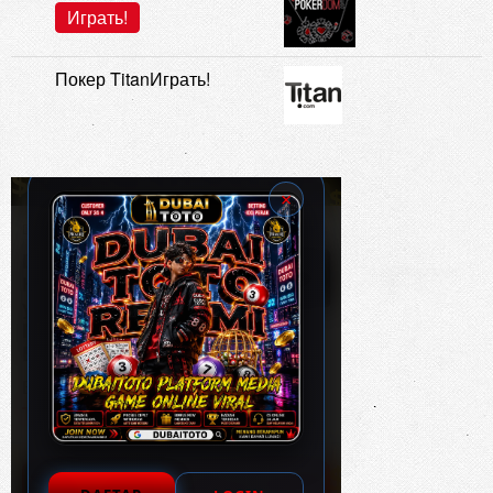
Играть!
Покер TitanИграть!