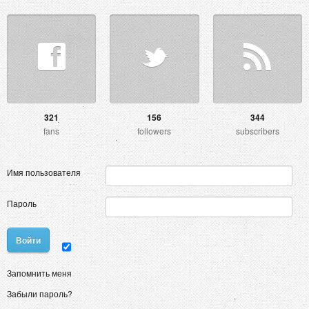
f
t
B
321
156
344
fans
followers
subscribers
Имя пользователя
Пароль
Запомнить меня
Забыли пароль?