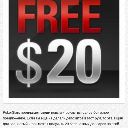
PokerStars предлагает своим новым игрокам, выгодное бонусное
предложение. Если вы еще не делали депозитов в этот рум, то эта акция
для вас. Новый игрок может получить 20 бесплатных долларов на свой