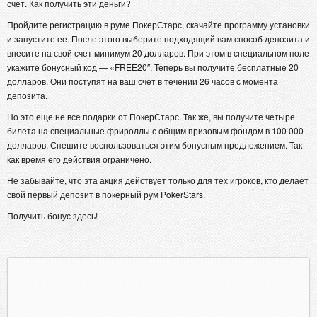
счет. Как получить эти деньги?
Пройдите регистрацию в руме ПокерСтарс, скачайте программу установки
и запустите ее. После этого выберите подходящий вам способ депозита и
внесите на свой счет минимум 20 долларов. При этом в специальном поле
укажите бонусный код — «FREE20″. Теперь вы получите бесплатные 20
долларов. Они поступят на ваш счет в течении 26 часов с момента
депозита.
Но это еще не все подарки от ПокерСтарс. Так же, вы получите четыре
билета на специальные фрироллы с общим призовым фондом в 100 000
долларов. Спешите воспользоваться этим бонусным предложением. Так
как время его действия ограничено.
Не забывайте, что эта акция действует только для тех игроков, кто делает
свой первый депозит в покерный рум PokerStars.
Получить бонус здесь!