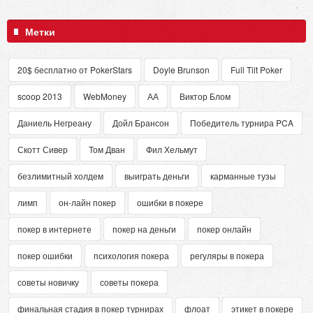
Метки
20$ бесплатно от PokerStars
Doyle Brunson
Full Tilt Poker
scoop 2013
WebMoney
АА
Виктор Блом
Даниель Негреану
Дойл Брансон
Победитель турнира PCA
Скотт Сивер
Том Дван
Фил Хельмут
безлимитный холдем
выиграть деньги
карманные тузы
лимп
он-лайн покер
ошибки в покере
покер в интернете
покер на деньги
покер онлайн
покер ошибки
психология покера
регуляры в покера
советы новичку
советы покера
финальная стадия в покер турнирах
флоат
этикет в покере