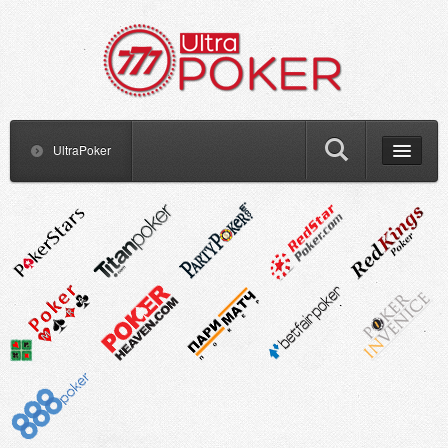
L
UltraPoker
)
Домой
Контакты
Регистрация