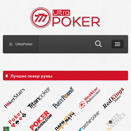
L
UltraPoker
)
Домой
Лучшие покер румы
Контакты
Регистрация