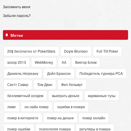
Запомнить меня
Забыли пароль?
Метки
20$ бесплатно от PokerStars
Doyle Brunson
Full Tilt Poker
scoop 2013
WebMoney
АА
Виктор Блом
Даниель Негреану
Дойл Брансон
Победитель турнира PCA
Скотт Сивер
Том Дван
Фил Хельмут
безлимитный холдем
выиграть деньги
карманные тузы
лимп
он-лайн покер
ошибки в покере
покер в интернете
покер на деньги
покер онлайн
покер ошибки
психология покера
регуляры в покера