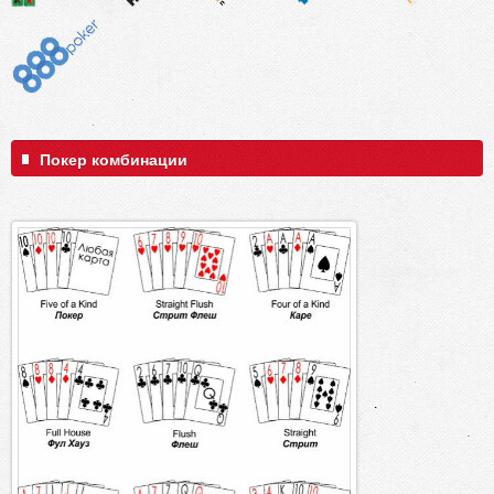
Покер комбинации