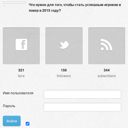
Что нужно для того, чтобы стать успешным игроком в
покер в 2015 году?
f
t
B
321
156
344
fans
followers
subscribers
Имя пользователя
Пароль