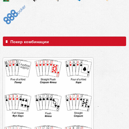
Покер комбинации