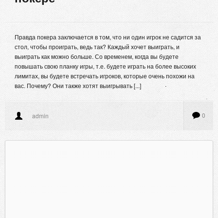
Правда покера заключается в том, что ни один игрок не садится за
стол, чтобы проиграть, ведь так? Каждый хочет выиграть, и
выиграть как можно больше. Со временем, когда вы будете
повышать свою планку игры, т.е. будете играть на более высоких
лимитах, вы будете встречать игроков, которые очень похожи на
вас. Почему? Они также хотят выигрывать [...]
0
admin