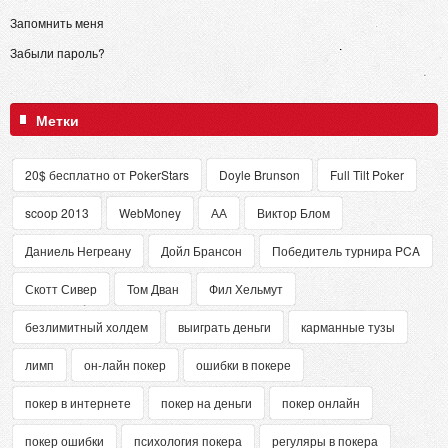
Запомнить меня
Забыли пароль?
Метки
20$ бесплатно от PokerStars
Doyle Brunson
Full Tilt Poker
scoop 2013
WebMoney
АА
Виктор Блом
Даниель Негреану
Дойл Брансон
Победитель турнира PCA
Скотт Сивер
Том Дван
Фил Хельмут
безлимитный холдем
выиграть деньги
карманные тузы
лимп
он-лайн покер
ошибки в покере
покер в интернете
покер на деньги
покер онлайн
покер ошибки
психология покера
регуляры в покера