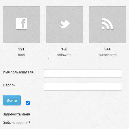
f
t
B
321
156
344
fans
followers
subscribers
Имя пользователя
Пароль
Запомнить меня
Забыли пароль?