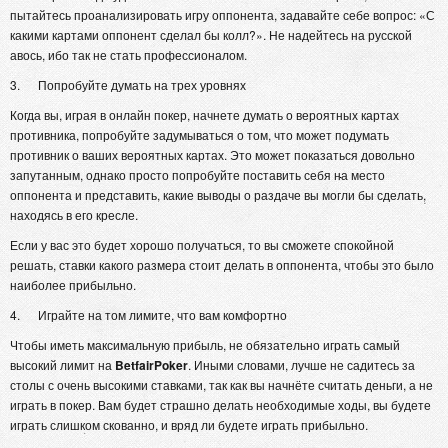
пытайтесь проанализировать игру оппонента, задавайте себе вопрос: «С
какими картами оппонент сделал бы колл?». Не надейтесь на русской
авось, ибо так не стать профессионалом.
3. Попробуйте думать на трех уровнях
Когда вы, играя в онлайн покер, начнете думать о вероятных картах
противника, попробуйте задумываться о том, что может подумать
противник о ваших вероятных картах. Это может показаться довольно
запутанным, однако просто попробуйте поставить себя на место
оппонента и представить, какие выводы о раздаче вы могли бы сделать,
находясь в его кресле.
Если у вас это будет хорошо получаться, то вы сможете спокойной
решать, ставки какого размера стоит делать в оппонента, чтобы это было
наиболее прибыльно.
4. Играйте на том лимите, что вам комфортно
Чтобы иметь максимальную прибыль, не обязательно играть самый
высокий лимит на
BetfairPoker
. Иными словами, лучше не садитесь за
столы с очень высокими ставками, так как вы начнёте считать деньги, а не
играть в покер. Вам будет страшно делать необходимые ходы, вы будете
играть слишком скованно, и вряд ли будете играть прибыльно.