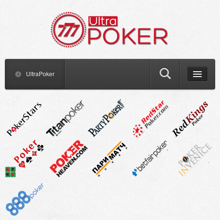
L
UltraPoker
)
Домой
Контакты
Регистрация