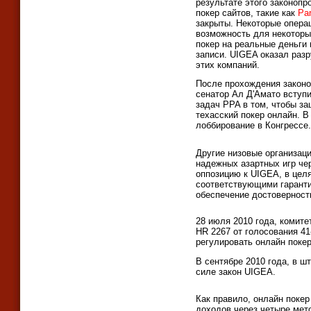
результате этого законопр
покер сайтов, такие как
Pa
закрыты. Некоторые операц
возможность для некоторы
покер на реальные деньги
записи. UIGEA оказал раз
этих компаний.
После прохождения законо
сенатор Ал Д'Амато вступи
задач PPA в том, чтобы за
техасский покер онлайн. В
лоббирование в Конгрессе.
Другие низовые организац
надежных азартных игр че
оппозицию к UIGEA, в целя
соответствующими гаранти
обеспечение достоверност
28 июля 2010 года, комит
HR 2267 от голосования 41
регулировать онлайн поке
В сентябре 2010 года, в ш
силе закон UIGEA.
Как правило, онлайн поке
доходов через четыре мето