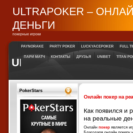
ULTRAPOKER – ОНЛА
ДЕНЬГИ
покерные игроки
PAYNORAKE
PARTY POKER
LUCKYACEPOKER
FULL T
ПАРИ МАТЧ
КОНТАКТЫ
ДРУЗЬЯ
UNIBET
TITAN P
ULTRAPOKER
PokerStars
Онлайн покер на ре
Как появился и 
на реальные ден
Онлайн
покер
является иг
Благодаря онлайн покеру 