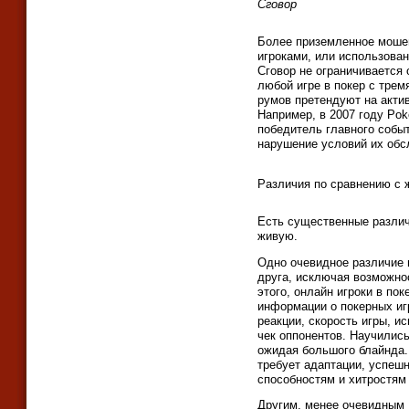
Сговор
Более приземленное моше
игроками, или использован
Сговор не ограничивается
любой игре в покер с трем
румов претендуют на акти
Например, в 2007 году Po
победитель главного событ
нарушение условий их обс
Различия по сравнению с 
Есть существенные разли
живую.
Одно очевидное различие в
друга, исключая возможно
этого, онлайн игроки в по
информации о покерных иг
реакции, скорость игры, и
чек оппонентов. Научилис
ожидая большого блайнда. 
требует адаптации, успеш
способностям и хитростям
Другим, менее очевидным 