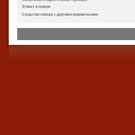
Этикет в покере
Сходство покера с другими играми казино