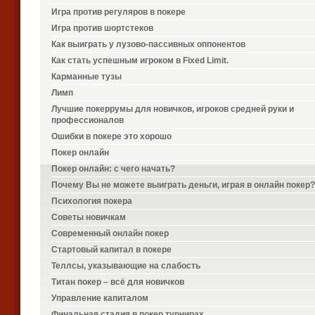
Игра против регуляров в покере
Игра против шортстеков
Как выиграть у лузово-пассивных оппонентов
Как стать успешным игроком в Fixed Limit.
Карманные тузы
Лимп
Лучшие покеррумы для новичков, игроков средней руки и
профессионалов
Ошибки в покере это хорошо
Покер онлайн
Покер онлайн: с чего начать?
Почему Вы не можете выиграть деньги, играя в онлайн покер?
Психология покера
Советы новичкам
Современный онлайн покер
Стартовый капитал в покере
Теллсы, указывающие на слабость
Титан покер – всё для новичков
Управление капиталом
Финальная стадия в покер турнирах