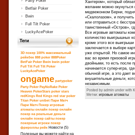
Party Poker
Хантером», который обяза
желании можно окунуться
Betfair Poker
медвежонком Берни, подн
Bwin
«Скалолазом», и получить
или отправиться с бесстр
Full Tilt Poker
таинственный «Остров», гд
LuckyAcePoker
Все игровые автоматы ко
количество выигрышных ком
Теги
кроме этого все выигрыши 
заключается в выборе кар
уже открытой. Но самое и
3D покер
100% максимальный
рейкбек
888 poker
888Poker
вас во время призовой игр
BetFair Poker
Bwin
bwin poker
двойными, то есть после 
Full Tilt
Full Tilt Poker
начинается супер-игра, гд
LuckyAcePoker
обычной игре, а это дает 
ongame
внушительные деньги, кот
partypoker
независимым.
Party Poker
PayNoRake
Poker
Posted by admin under with
К
Heaven
PokerStars
poker stars
Метки:
игровые атоматы
redKings
Red Kings
red star poker
Titan Poker
unibet
Пари Матч
Пари Матч Покер
игровые
атоматы
онлайн покер
онлайн
покер на реальные деньги
онлайн покер сайты
покер
покерные игроки
покер
Новости (5)
фрироллы
рейк
Полезные вы можете найти на