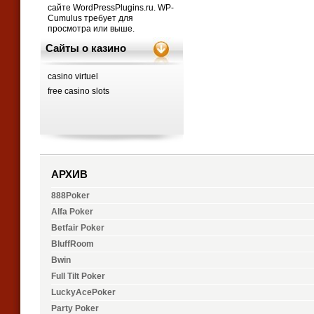
сайте WordPressPlugins.ru. WP-
Cumulus требует для
просмотра или выше.
Сайты о казино
casino virtuel
free casino slots
АРХИВ
888Poker
Alfa Poker
Betfair Poker
BluffRoom
Bwin
Full Tilt Poker
LuckyAcePoker
Party Poker