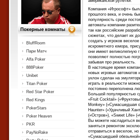
американской рулетки.
Компания «Игрософт» была
прошлого века, и очень бы
популярность среди посто
автоматы компании разите
Покерные комнаты
так как российские разраб
сюжетах, что делает их д
создать у игроков веселое
BluffRoom
искрометного юмора, прис
Пари Матч
они имеют великолепную г
позволяют полностью погр
Alfa Poker
забывая про реальность.
888Poker
В настоящее время компан
новых игровых автоматов 
Unibet
уклон сделан на эмулятор
играть в реальности можно
Titan Poker
постоянно переполнена лю
Red Star Poker
Большой популярностью ср
«Fruit Cocktail» («Фруктов
Red Kings
Monkey» («Сумасшедшая обе
PokerStars
Haunter» («Удачливый Ханте
(«Остров»), «Sweet Life» (
Poker Heaven
Вы можете насладиться вк
PKR
заняться ремонтом эксклю
отправиться в веселое, но
PayNoRake
«Сумасшедшей обезьяной»