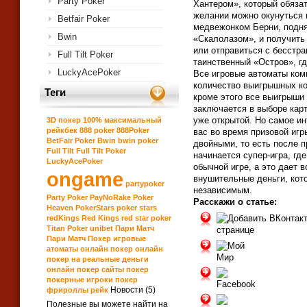
Party Poker
Хантером», который обяза
желании можно окунуться
Betfair Poker
медвежонком Берни, подн
Bwin
«Скалолазом», и получить
или отправиться с бесстр
Full Tilt Poker
таинственный «Остров», гд
LuckyAcePoker
Все игровые автоматы ко
количество выигрышных ком
Теги
кроме этого все выигрыши 
заключается в выборе кар
уже открытой. Но самое и
3D покер
100% максимальный
рейкбек
888 poker
888Poker
вас во время призовой игр
BetFair Poker
Bwin
bwin poker
двойными, то есть после 
Full Tilt
Full Tilt Poker
начинается супер-игра, гд
LuckyAcePoker
обычной игре, а это дает 
ongame
внушительные деньги, кот
partypoker
независимым.
Party Poker
PayNoRake
Poker
Расскажи о статье:
Heaven
PokerStars
poker stars
redKings
Red Kings
red star poker
Titan Poker
unibet
Пари Матч
Пари Матч Покер
игровые
атоматы
онлайн покер
онлайн
покер на реальные деньги
онлайн покер сайты
покер
покерные игроки
покер
Новости (5)
фрироллы
рейк
Полезные вы можете найти на