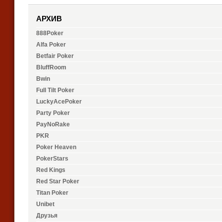
АРХИВ
888Poker
Alfa Poker
Betfair Poker
BluffRoom
Bwin
Full Tilt Poker
LuckyAcePoker
Party Poker
PayNoRake
PKR
Poker Heaven
PokerStars
Red Kings
Red Star Poker
Titan Poker
Unibet
Друзья