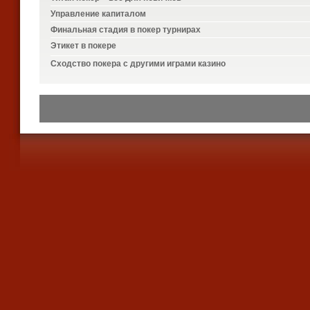
Управление капиталом
Финальная стадия в покер турнирах
Этикет в покере
Сходство покера с другими играми казино