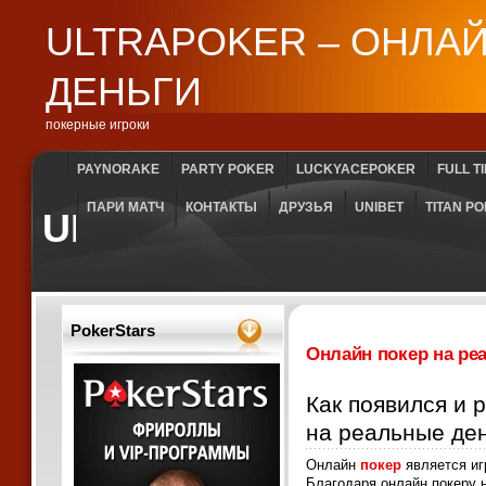
ULTRAPOKER – ОНЛА
ДЕНЬГИ
покерные игроки
PAYNORAKE
PARTY POKER
LUCKYACEPOKER
FULL T
ПАРИ МАТЧ
КОНТАКТЫ
ДРУЗЬЯ
UNIBET
TITAN P
ULTRAPOKER
PokerStars
Онлайн покер на ре
Как появился и 
на реальные ден
Онлайн
покер
является иг
Благодаря онлайн покеру 