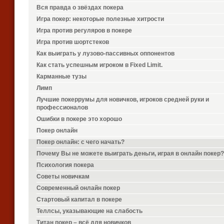
Вся правда о звёздах покера
Игра покер: некоторые полезные хитрости
Игра против регуляров в покере
Игра против шортстеков
Как выиграть у лузово-пассивных оппонентов
Как стать успешным игроком в Fixed Limit.
Карманные тузы
Лимп
Лучшие покеррумы для новичков, игроков средней руки и
профессионалов
Ошибки в покере это хорошо
Покер онлайн
Покер онлайн: с чего начать?
Почему Вы не можете выиграть деньги, играя в онлайн покер?
Психология покера
Советы новичкам
Современный онлайн покер
Стартовый капитал в покере
Теллсы, указывающие на слабость
Титан покер – всё для новичков