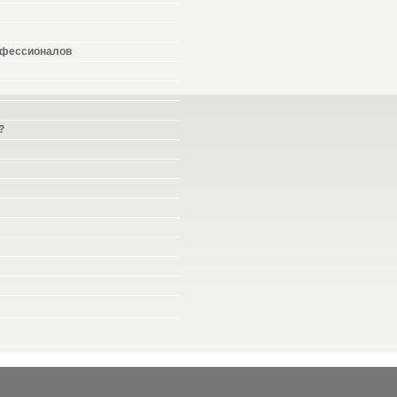
рофессионалов
?