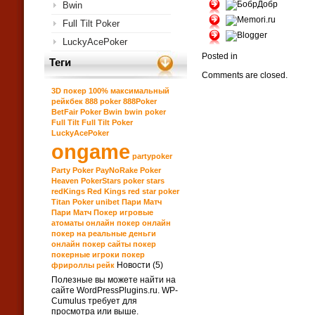
Bwin
Full Tilt Poker
LuckyAcePoker
Posted in
Теги
Comments are closed.
3D покер
100% максимальный
рейкбек
888 poker
888Poker
BetFair Poker
Bwin
bwin poker
Full Tilt
Full Tilt Poker
LuckyAcePoker
ongame
partypoker
Party Poker
PayNoRake
Poker
Heaven
PokerStars
poker stars
redKings
Red Kings
red star poker
Titan Poker
unibet
Пари Матч
Пари Матч Покер
игровые
атоматы
онлайн покер
онлайн
покер на реальные деньги
онлайн покер сайты
покер
покерные игроки
покер
Новости (5)
фрироллы
рейк
Полезные вы можете найти на
сайте WordPressPlugins.ru. WP-
Cumulus требует для
просмотра или выше.