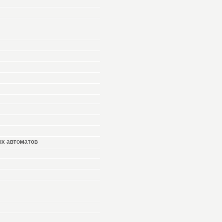
ых автоматов