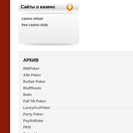
Сайты о казино
casino virtuel
free casino slots
АРХИВ
888Poker
Alfa Poker
Betfair Poker
BluffRoom
Bwin
Full Tilt Poker
LuckyAcePoker
Party Poker
PayNoRake
PKR