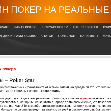
ЙН ПОКЕР НА РЕАЛЬНЫЕ
ORAKE
PARTY POKER
LUCKYACEPOKER
FULL TILT POKER
BWIN
УГИМИ ИГРАМИ КАЗИНО
СТАТЬИ
ПОЛЕЗНОЕ
ПАРИ МАТЧ
КОНТ
х покера
 – Poker Star
нитых покерных игроков мечтают о такой жизни, но правда ли это, что жизнь
ать их на западных манер – «
poker star».
рок учувствует в десятках рекламных роликов, в которых
покер
показывается т
путешествия, женщины. Из за этого в народе появилось мнение, что покер эт
то полная чушь! Те, кто действительно выигрывают много и постоянно, тратят
е больше часов они проводят за анализом своей игры, поиском ошибок, выяв