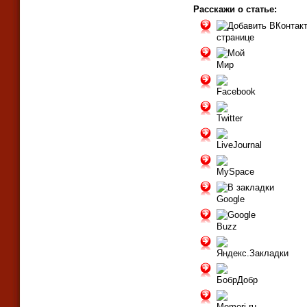
Расскажи о статье: