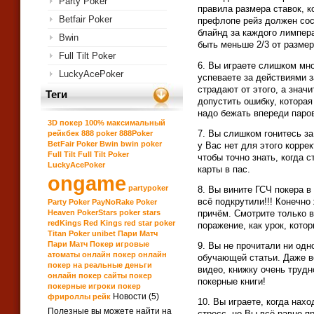
Party Poker
правила размера ставок, к
Betfair Poker
префлопе рейз должен сос
блайнд за каждого лимпер
Bwin
быть меньше 2/3 от размер
Full Tilt Poker
6. Вы играете слишком мн
LuckyAcePoker
успеваете за действиями 
страдают от этого, а знач
Теги
допустить ошибку, которая
надо бежать впереди паро
3D покер
100% максимальный
7. Вы слишком гонитесь за
рейкбек
888 poker
888Poker
BetFair Poker
Bwin
bwin poker
у Вас нет для этого корре
Full Tilt
Full Tilt Poker
чтобы точно знать, когда с
LuckyAcePoker
карты в пас.
ongame
partypoker
8. Вы вините ГСЧ покера в 
всё подкрутили!!! Конечно
Party Poker
PayNoRake
Poker
причём. Смотрите только 
Heaven
PokerStars
poker stars
redKings
Red Kings
red star poker
поражение, как урок, кото
Titan Poker
unibet
Пари Матч
Пари Матч Покер
игровые
9. Вы не прочитали ни одн
атоматы
онлайн покер
онлайн
обучающей статьи. Даже в
покер на реальные деньги
видео, книжку очень трудн
онлайн покер сайты
покер
покерные книги!
покерные игроки
покер
Новости (5)
фрироллы
рейк
10. Вы играете, когда нахо
Полезные вы можете найти на
стресс, но Вы всё равно п