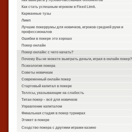
Как выиграть у лузово-пассивных оппонентов
Как стать успешным игроком в Fixed Limit.
Карманные тузы
Лимп
Лучшие покеррумы для новичков, игроков средней руки и
профессионалов
Ошибки в покере это хорошо
Покер онлайн
Покер онлайн: с чего начать?
Почему Вы не можете выиграть деньги, играя в онлайн покер?
Психология покера
Советы новичкам
Современный онлайн покер
Стартовый капитал в покере
Теллсы, указывающие на слабость
Титан покер – всё для новичков
Управление капиталом
Финальная стадия в покер турнирах
Этикет в покере
Сходство покера с другими играми казино