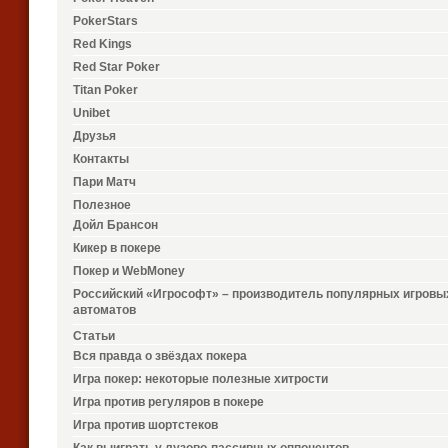
PokerStars
Red Kings
Red Star Poker
Titan Poker
Unibet
Друзья
Контакты
Пари Матч
Полезное
Дойл Брансон
Кикер в покере
Покер и WebMoney
Российский «Игрософт» – производитель популярных игровы
автоматов
Статьи
Вся правда о звёздах покера
Игра покер: некоторые полезные хитрости
Игра против регуляров в покере
Игра против шортстеков