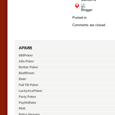
Posted in
Comments are closed.
АРХИВ
888Poker
Alfa Poker
Betfair Poker
BluffRoom
Bwin
Full Tilt Poker
LuckyAcePoker
Party Poker
PayNoRake
PKR
Poker Heaven