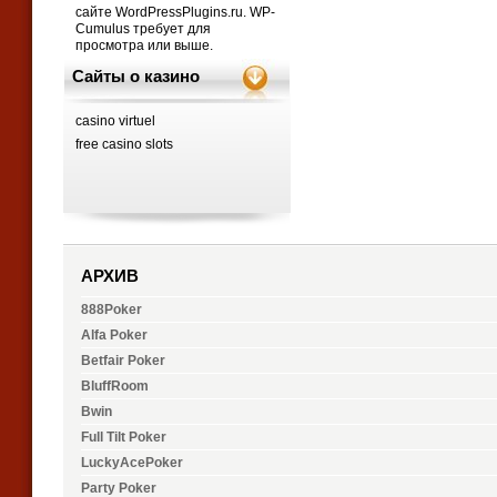
сайте WordPressPlugins.ru. WP-
Cumulus требует для
просмотра или выше.
Сайты о казино
casino virtuel
free casino slots
АРХИВ
888Poker
Alfa Poker
Betfair Poker
BluffRoom
Bwin
Full Tilt Poker
LuckyAcePoker
Party Poker