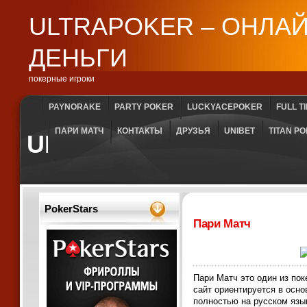
ULTRAPOKER – ОНЛА
ДЕНЬГИ
покерные игроки
PAYNORAKE
PARTY POKER
LUCKYACEPOKER
FULL T
ПАРИ МАТЧ
КОНТАКТЫ
ДРУЗЬЯ
UNIBET
TITAN P
ULTRAPOKER
PokerStars
Пари Матч
Пари Матч это один из пок
сайт ориентируется в осно
полностью на русском язы