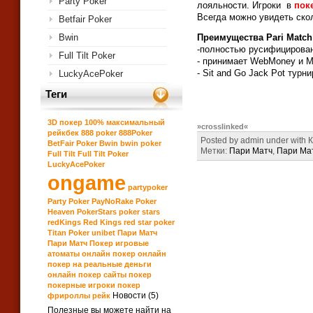
Party Poker
лояльности. Игроки в
пок
Всегда можно увидеть скол
Betfair Poker
Bwin
Преимущества Pari Match
-полностью русифицирова
Full Tilt Poker
- принимает WebMoney и 
- Sit and Go Jack Pot турни
LuckyAcePoker
Теги
3D покер
100% максимальный
»crosslinked«
рейкбек
888 poker
888Poker
Posted by admin under with
К
BetFair Poker
Bwin
bwin poker
Метки:
Пари Матч
,
Пари Ма
Full Tilt
Full Tilt Poker
LuckyAcePoker
ongame
partypoker
Party Poker
PayNoRake
Poker
Heaven
PokerStars
poker stars
redKings
Red Kings
red star poker
Titan Poker
unibet
Пари Матч
Пари Матч Покер
игровые
атоматы
онлайн покер
онлайн
покер на реальные деньги
онлайн покер сайты
покер
покерные игроки
покер
Новости (5)
фрироллы
рейк
Полезные вы можете найти на